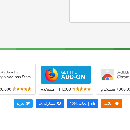
300+ مستخدم
14,000+ مستخدم
30,000+ مستخد
علامة
إعجاب
106k
مشاركة
2k
تغريد