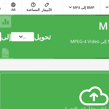
BMP إلى MP4
المساعدة
AR
الأسعار
تحويل
إلى
...
حوّل ملفك من Microsoft Windows bitmap إلى MPEG-4 Video
فات هنا أو انقر للتحميل