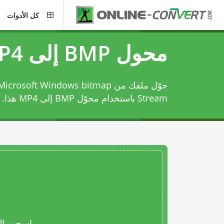
كل الأدوات
محول BMP إلى MP4
Stream باستخدام
محوّل BMP إلى MP4
هذا.
اسحب المل