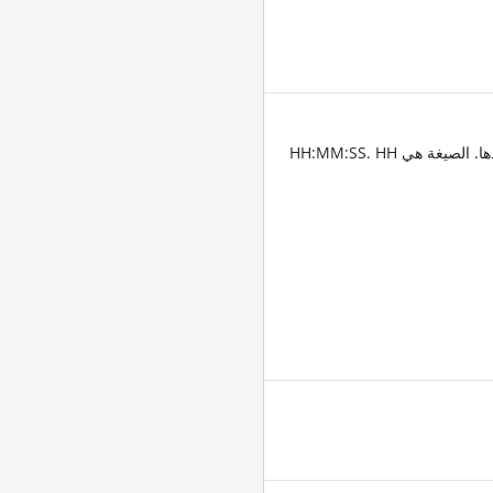
أدخِل الطوابع الزمنية للمقاطع التي تريد قص الفيديو عندها. الصيغة هي HH:MM:SS. HH