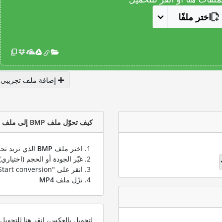
اختر ملفًا
إضافة ملف تجريبي
كيف تحوّل ملف BMP إلى ملف MP4؟
اختر ملف
BMP
الذي تريد تحو
غيّر الجودة أو الحجم (اختياري)
انقر على "Start conversion" لتحويل ملفك من
نزّل ملف
MP4
لتحويل بالعكس، انقر هنا للتحوي