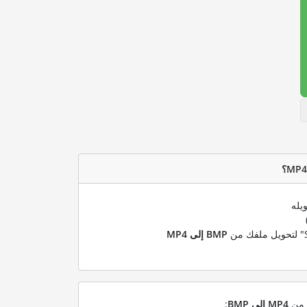
يله
BMP إلى MP4
ل من
MP4 إلى BMP
: