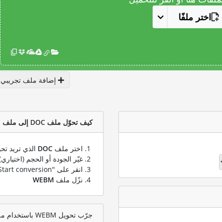
اختر ملفًا
إضافة ملف تجريبي
كيف تحوّل ملف DOC إلى ملف WEBM؟
اختر ملف
DOC
الذي تريد تحو
غيّر الجودة أو الحجم (اختياري)
انقر على "Start conversion" لتحويل ملفك من
نزّل ملف
WEBM
جرّب تحويل WEBM باستخدام ملف اختبار DOC