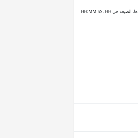
أدخِل الطوابع الزمنية للمقاطع التي تريد قص الفيديو عندها. الصيغة هي HH:MM:SS. HH