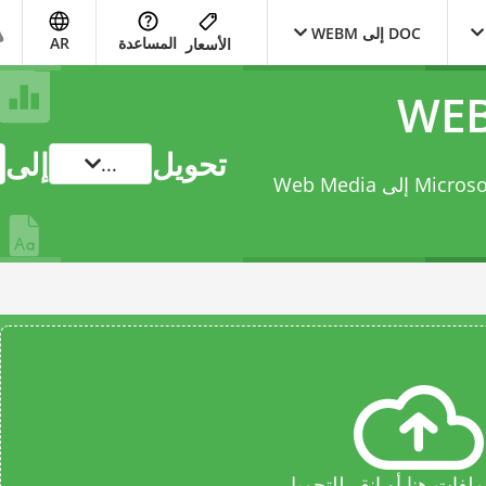
DOC إلى WEBM
المساعدة
AR
الأسعار
تحويل
إلى
...
حوّل ملفك من Microsoft Word Binary File Format إلى Web Media
فات هنا أو انقر للتحميل