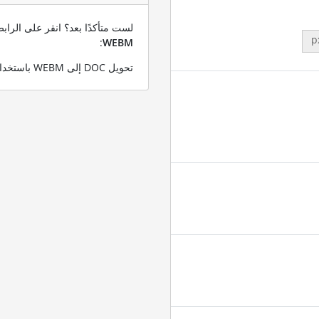
لست متأكدًا بعد؟ انقر على الرا
p
:
WEBM
تحويل DOC إلى WEBM باستخدام ملف DOC التجريبي الخاص بنا