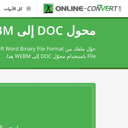
كل الأدوات
محول DOC إلى WEBM
File باستخدام
محوّل DOC إلى WEBM
هذا.
اسحب المل