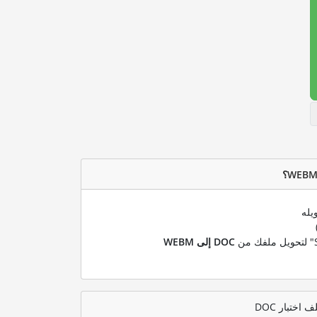
يله
DOC إلى WEBM