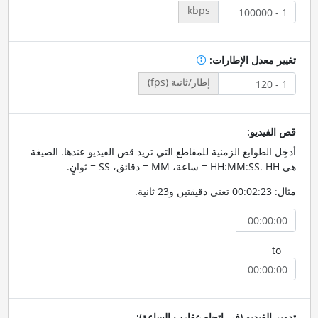
kbps
تغيير معدل الإطارات:
إطار/ثانية (fps)
قص الفيديو:
أدخِل الطوابع الزمنية للمقاطع التي تريد قص الفيديو عندها. الصيغة
هي HH:MM:SS. HH = ساعة، MM = دقائق، SS = ثوانٍ.
مثال: 00:02:23 تعني دقيقتين و23 ثانية.
to
تدوير الفيديو (في اتجاه عقارب الساعة):