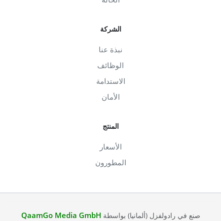
الشركة
نبذة عنا
الوظائف
الاستدامة
الأمان
المنتج
الأسعار
المطورون
QaamGo Media GmbH
صنع في رادولفزل (ألمانيا) بواسطة