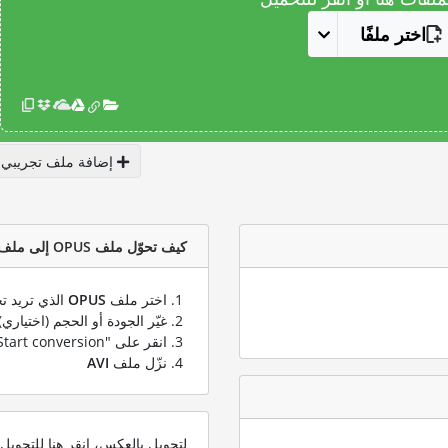
اختر ملفًا
إضافة ملف تجريبي
كيف تحوّل ملف OPUS إلى ملف AVI؟
اختر ملف
OPUS
الذي تريد تح
غيّر الجودة أو الحجم (اختياري)
انقر على "Start conversion" لتحويل ملفك من
نزّل ملف
AVI
لتحويل بالعكس، انقر هنا للتحوي