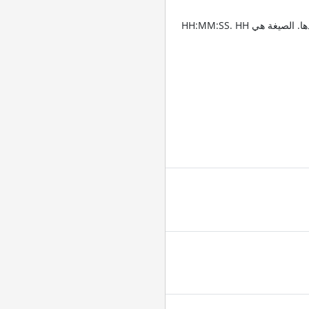
أدخِل الطوابع الزمنية للمقاطع التي تريد قص الفيديو عندها. الصيغة هي HH:MM:SS. HH