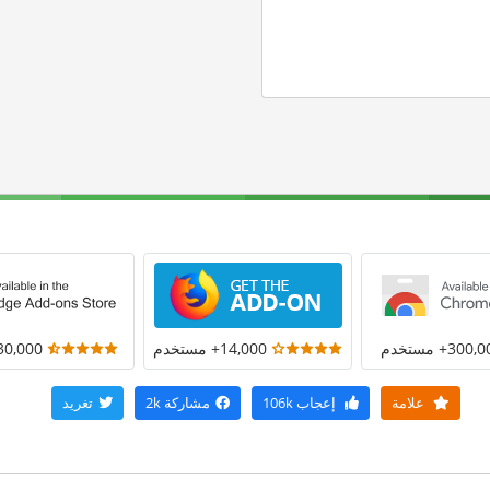
300+ مستخدم
14,000+ مستخدم
30,000+ مستخد
علامة
إعجاب
106k
مشاركة
2k
تغريد