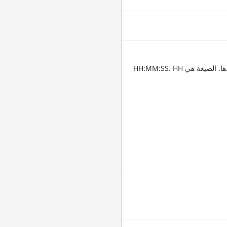
أدخِل الطوابع الزمنية للمقاطع التي تريد قص الفيديو عندها. الصيغة هي HH:MM:SS. HH