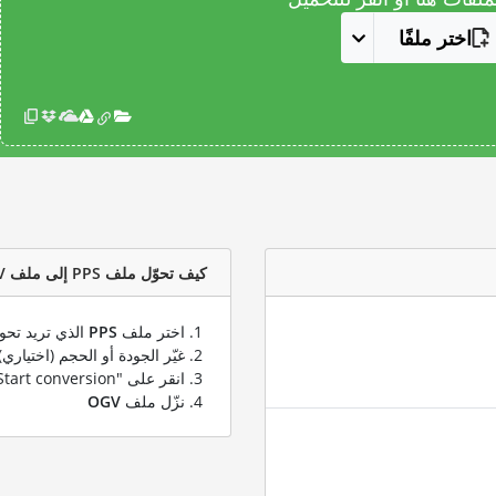
اختر ملفًا
كيف تحوّل ملف PPS إلى ملف OGV؟
اختر ملف
PPS
الذي تريد تحوي
غيّر الجودة أو الحجم (اختياري)
انقر على "Start conversion" لتحويل ملفك من
نزّل ملف
OGV