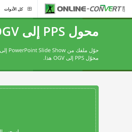
كل الأدوات
محول PPS إلى OGV
حوّل ملفك من PowerPoint Slide Show إلى Ogg Video File باستخدام
محوّل PPS إلى OGV
هذا.
اسحب المل