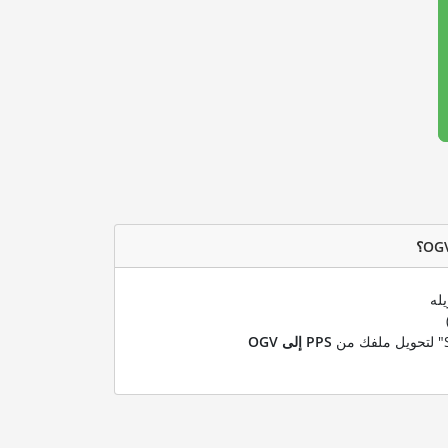
له
PPS إلى OGV