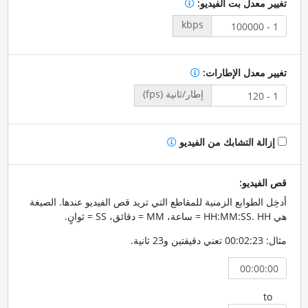
تغيير معدل بت الفيديو:
kbps
تغيير معدل الإطارات:
إطار/ثانية (fps)
إزالة التشابك من الفيديو
قص الفيديو:
أدخِل الطوابع الزمنية للمقاطع التي تريد قص الفيديو عندها. الصيغة
هي HH:MM:SS. HH = ساعة، MM = دقائق، SS = ثوانٍ.
مثال: 00:02:23 تعني دقيقتين و23 ثانية.
to