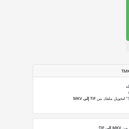
ه
TIF إلى MKV
ل من
MKV إلى TIF
: