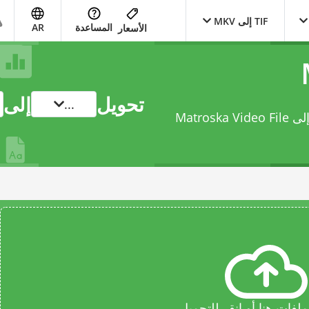
TIF إلى MKV
المساعدة
AR
الأسعار
تحويل
إلى
...
حوّل ملفك من Tagged Image File Format إلى Matroska Video File
فات هنا أو انقر للتحميل