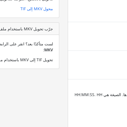
محول MKV إلى TIF
جرّب تحويل MKV باستخدام ملف اختبار TIF
لست متأكدًا بعد؟ انقر على الرا
:
MKV
تحويل TIF إلى MKV باستخدام ملف TIF التجريبي الخاص بنا
أدخِل الطوابع الزمنية للمقاطع التي تريد قص الفيديو عندها. الصيغة هي HH:MM:SS. HH