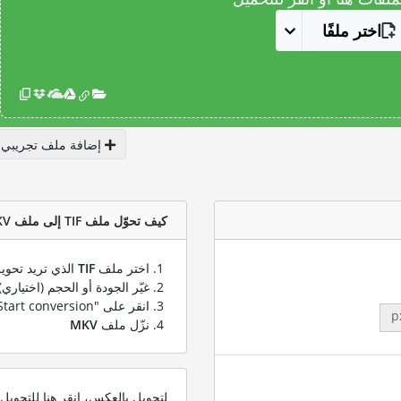
اختر ملفًا
إضافة ملف تجريبي
كيف تحوّل ملف TIF إلى ملف MKV؟
اختر ملف
TIF
الذي تريد تحويل
غيّر الجودة أو الحجم (اختياري)
انقر على "Start conversion" لتحويل ملفك من
p
نزّل ملف
MKV
لتحويل بالعكس، انقر هنا للتحوي