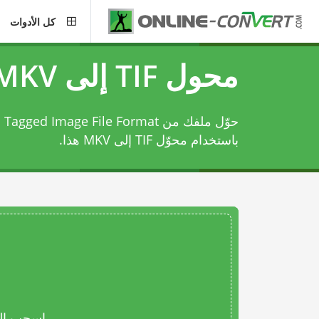
كل الأدوات
محول TIF إلى MKV
باستخدام
محوّل TIF إلى MKV
هذا.
اسحب المل