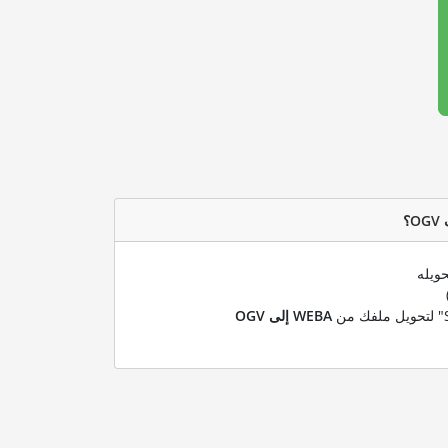
حويله
WEBA إلى OGV