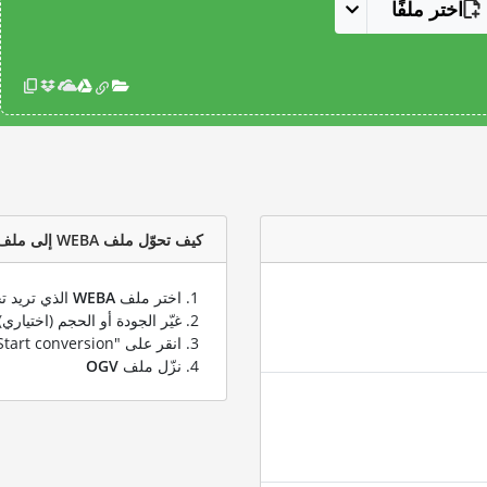
اختر ملفًا
كيف تحوّل ملف WEBA إلى ملف OGV؟
اختر ملف
WEBA
الذي تريد ت
غيّر الجودة أو الحجم (اختياري)
انقر على "Start conversion" لتحويل ملفك من
نزّل ملف
OGV