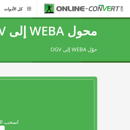
كل الأدوات
محول WEBA إلى OGV
حوّل WEBA إلى OGV
اسحب المل