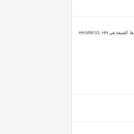
أدخِل الطوابع الزمنية للمقاطع التي تريد قص الفيديو عندها. الصيغة هي HH:MM:SS. HH