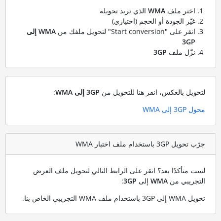
اختر ملف
WMA
الذي تريد تحويله
غيّر الجودة أو الحجم (اختياري)
انقر على "Start conversion" لتحويل ملفك من
WMA إلى
3GP
نزّل ملف
3GP
لتحويل بالعكس، انقر هنا للتحويل من
3GP إلى WMA
:
محول 3GP إلى WMA
جرّب تحويل 3GP باستخدام ملف اختبار WMA
لست متأكدًا بعد؟ انقر على الرابط التالي لتحويل ملف العرض
التجريبي من
WMA
إلى
3GP
:
تحويل WMA إلى 3GP باستخدام ملف WMA التجريبي الخاص بنا
.