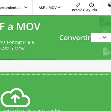
herramientas
ASF a MOV
Ayuda
E
Precios
SF a MOV
Convertir
...
ms Format File a
e ASF a MOV
.
s aquí o haz clic para subirlos