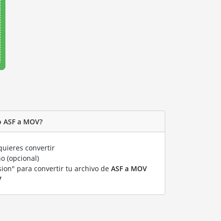
o ASF a MOV?
uieres convertir
o (opcional)
sion" para convertir tu archivo de
ASF a MOV
V