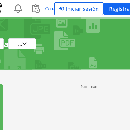
Iniciar sesión
Regístra
16
S
a
...
Publicidad