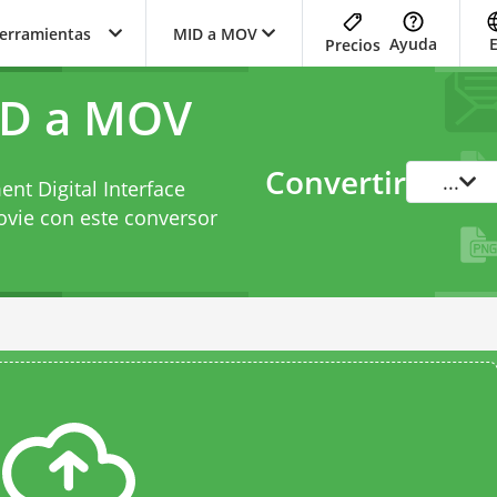
herramientas
MID a MOV
Ayuda
Precios
ID a MOV
Convertir
...
nt Digital Interface
vie con este
conversor