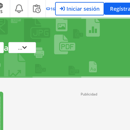
Iniciar sesión
Regístr
16
ES
a
...
Publicidad