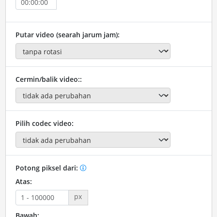
Putar video (searah jarum jam):
Cermin/balik video::
Pilih codec video:
Potong piksel dari:
Atas:
px
Bawah: