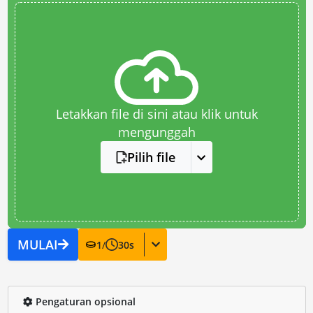
Letakkan file di sini atau klik untuk
mengunggah
Pilih file
MULAI
1
/
30
s
Pengaturan opsional