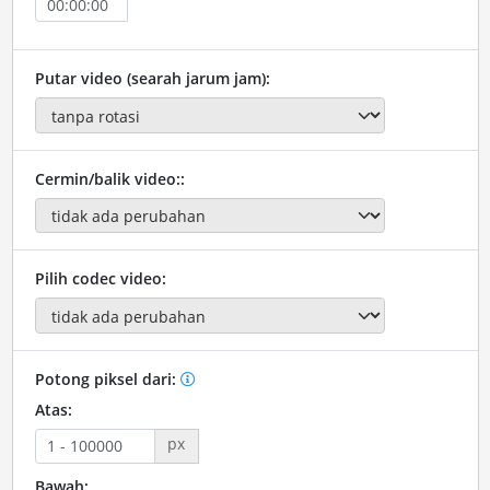
Putar video (searah jarum jam):
Cermin/balik video::
Pilih codec video:
Potong piksel dari:
Atas:
px
Bawah: