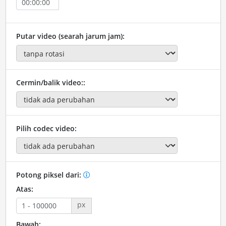
Putar video (searah jarum jam):
Cermin/balik video::
Pilih codec video:
Potong piksel dari:
Atas:
px
Bawah: