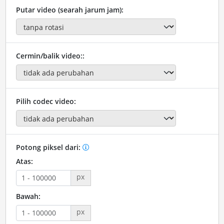
Putar video (searah jarum jam):
Cermin/balik video::
Pilih codec video:
Potong piksel dari:
Atas:
px
Bawah:
px