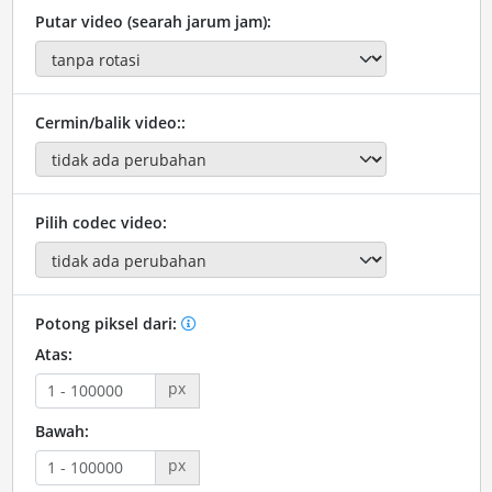
Putar video (searah jarum jam):
Cermin/balik video::
Pilih codec video:
Potong piksel dari:
Atas:
px
Bawah:
px