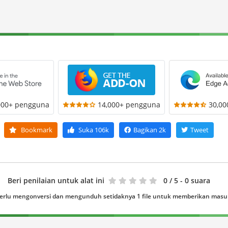
000+ pengguna
14,000+ pengguna
30,0
Bookmark
Suka
106k
Bagikan
2k
Tweet
Beri penilaian untuk alat ini
0
/ 5 - 0 suara
erlu mengonversi dan mengunduh setidaknya 1 file untuk memberikan mas