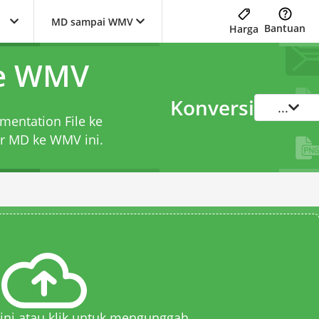
MD sampai WMV
Bantuan
Harga
ke WMV
Konversi
...
mentation File ke
er MD ke WMV
ini.
 sini atau klik untuk mengunggah