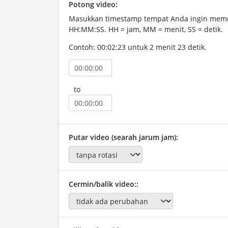
Potong video:
Masukkan timestamp tempat Anda ingin memo
HH:MM:SS. HH = jam, MM = menit, SS = detik.
Contoh: 00:02:23 untuk 2 menit 23 detik.
to
Putar video (searah jarum jam):
Cermin/balik video::