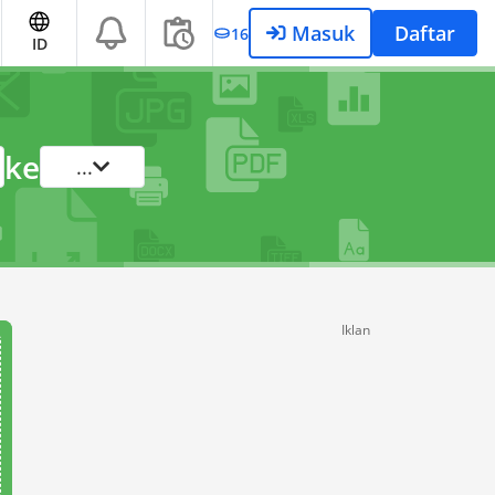
Masuk
Daftar
16
ID
ke
...
Iklan