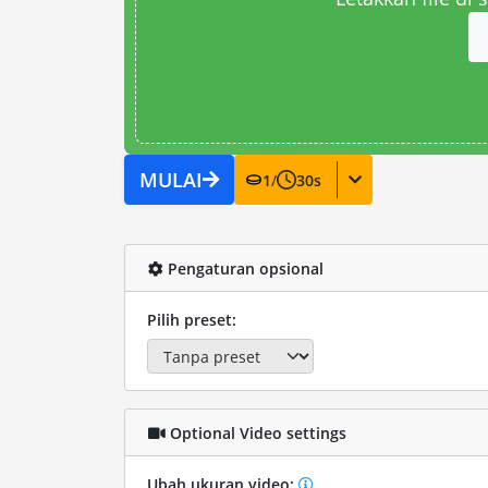
MULAI
1
/
30
s
Pengaturan opsional
Pilih preset:
Optional Video settings
Ubah ukuran video: