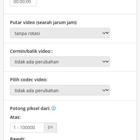
Putar video (searah jarum jam):
Cermin/balik video::
Pilih codec video:
Potong piksel dari:
Atas:
px
Bawah: