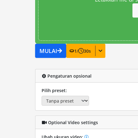
MULAI
1
/
30
s
Pengaturan opsional
Pilih preset:
Optional Video settings
Ubah ukuran video: