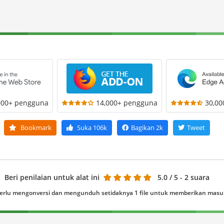
000+ pengguna
14,000+ pengguna
30,0
Bookmark
Suka
106k
Bagikan
2k
Tweet
Beri penilaian untuk alat ini
5.0
/ 5 - 2 suara
erlu mengonversi dan mengunduh setidaknya 1 file untuk memberikan mas