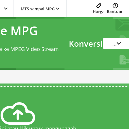
MTS sampai MPG
Bantuan
Harga
ke MPG
Konversi
...
ile ke MPEG Video Stream
 sini atau klik untuk mengunggah