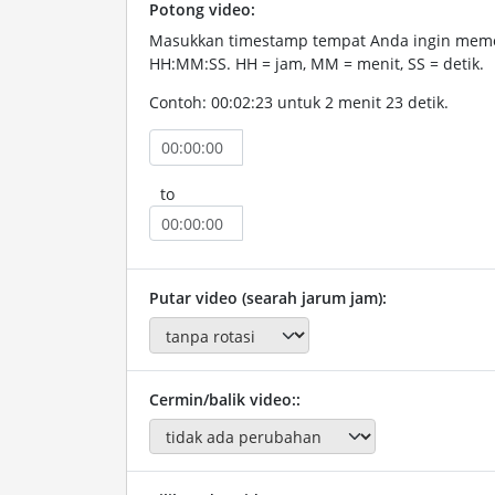
Potong video:
Masukkan timestamp tempat Anda ingin memo
HH:MM:SS. HH = jam, MM = menit, SS = detik.
Contoh: 00:02:23 untuk 2 menit 23 detik.
to
Putar video (searah jarum jam):
Cermin/balik video::