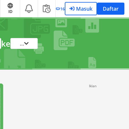
Masuk
Daftar
16
ID
ke
...
Iklan