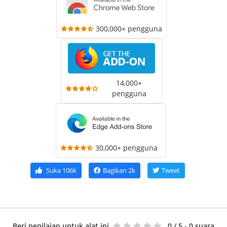
300,000+ pengguna
14,000+
pengguna
30,000+ pengguna
Suka
106k
Bagikan
2k
Tweet
Beri penilaian untuk alat ini
0
/ 5 - 0 suara