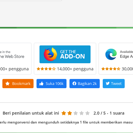
000+ pengguna
14,000+ pengguna
30,0
Bookmark
Suka
106k
Bagikan
2k
Tweet
Beri penilaian untuk alat ini
2.0
/ 5 - 1 suara
erlu mengonversi dan mengunduh setidaknya 1 file untuk memberikan mas