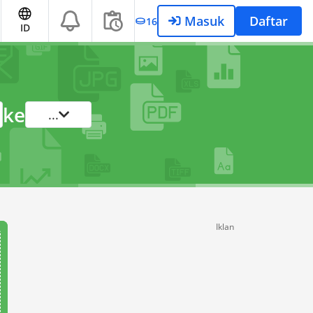
Masuk
Daftar
16
ID
ke
...
Iklan