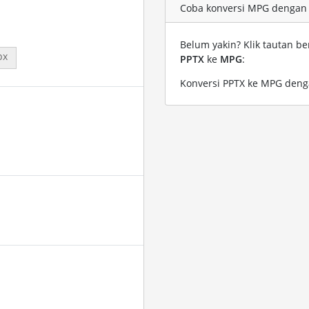
Coba konversi MPG dengan f
Belum yakin? Klik tautan be
px
PPTX
ke
MPG
:
Konversi PPTX ke MPG denga