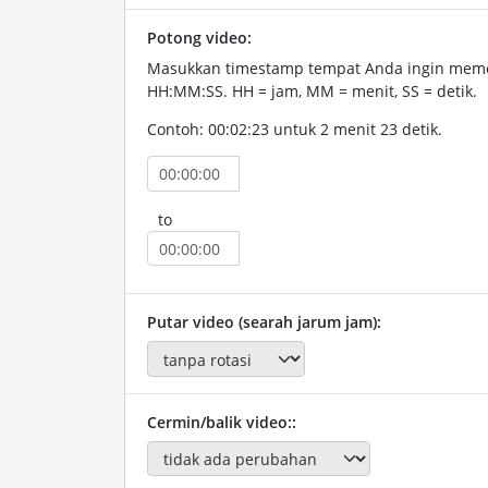
Potong video:
Masukkan timestamp tempat Anda ingin memo
HH:MM:SS. HH = jam, MM = menit, SS = detik.
Contoh: 00:02:23 untuk 2 menit 23 detik.
to
Putar video (searah jarum jam):
Cermin/balik video::