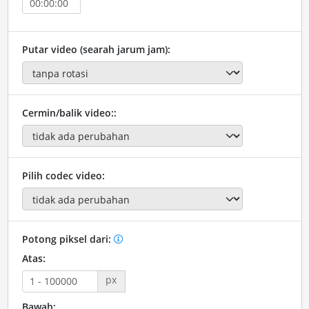
Putar video (searah jarum jam):
Cermin/balik video::
Pilih codec video:
Potong piksel dari:
Atas:
px
Bawah: