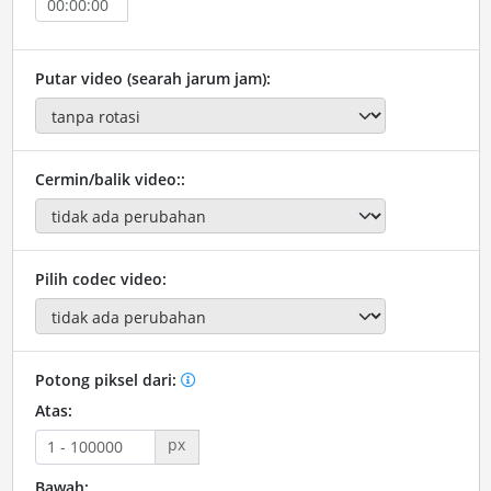
Putar video (searah jarum jam):
Cermin/balik video::
Pilih codec video:
Potong piksel dari:
Atas:
px
Bawah: