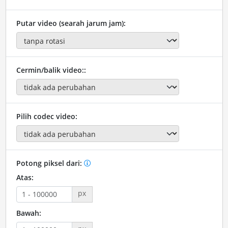
Putar video (searah jarum jam):
Cermin/balik video::
Pilih codec video:
Potong piksel dari:
Atas:
px
Bawah: