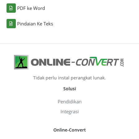
PDF ke Word
Pindaian Ke Teks
Tidak perlu instal perangkat lunak.
Solusi
Pendidikan
Integrasi
Online-Convert