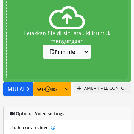
Letakkan file di sini atau klik untuk
mengunggah
Pilih file
TAMBAH FILE CONTOH
MULAI
1
/
30
s
Optional Video settings
Ubah ukuran video: