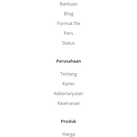
Bantuan
Blog
Format file
Pers
Status
Perusahaan
Tentang
Karier
Keberlanjutan
Keamanan
Produk
Harga