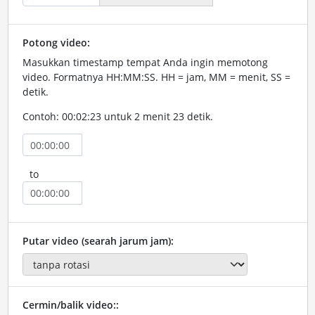
Potong video:
Masukkan timestamp tempat Anda ingin memotong
video. Formatnya HH:MM:SS. HH = jam, MM = menit, SS =
detik.
Contoh: 00:02:23 untuk 2 menit 23 detik.
to
Putar video (searah jarum jam):
Cermin/balik video::