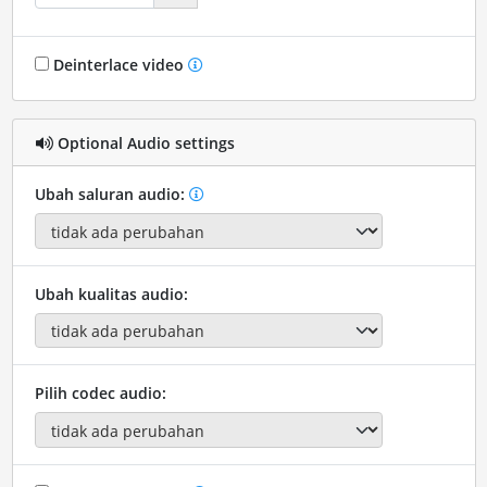
Deinterlace video
Optional Audio settings
Ubah saluran audio:
Ubah kualitas audio:
Pilih codec audio: