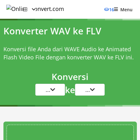
16
Menu
Konverter WAV ke FLV
Konversi file Anda dari WAVE Audio ke Animated
Flash Video File dengan
konverter WAV ke FLV
ini.
Konversi
ke
...
...