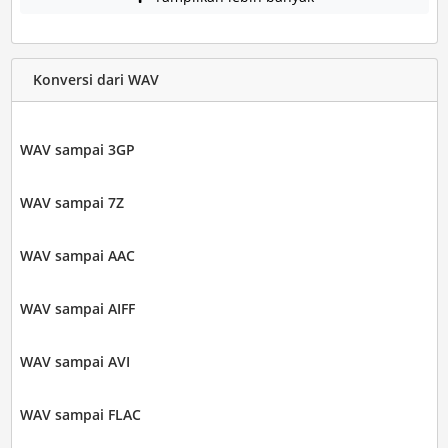
Konversi dari WAV
WAV sampai 3GP
WAV sampai 7Z
WAV sampai AAC
WAV sampai AIFF
WAV sampai AVI
WAV sampai FLAC