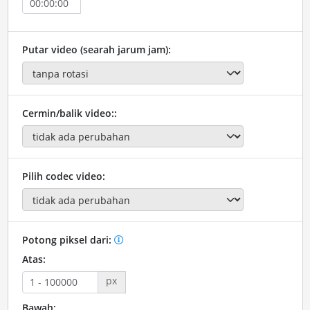
Putar video (searah jarum jam):
Cermin/balik video::
Pilih codec video:
Potong piksel dari:
Atas:
px
Bawah: