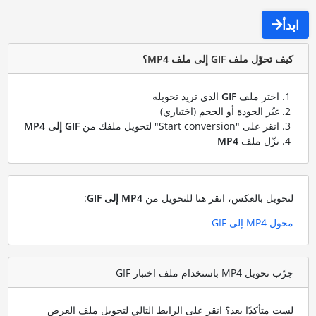
ابدأ
كيف تحوّل ملف GIF إلى ملف MP4؟
اختر ملف
GIF
الذي تريد تحويله
غيّر الجودة أو الحجم (اختياري)
انقر على "Start conversion" لتحويل ملفك من
GIF إلى MP4
نزّل ملف
MP4
لتحويل بالعكس، انقر هنا للتحويل من
MP4 إلى GIF
:
محول MP4 إلى GIF
جرّب تحويل MP4 باستخدام ملف اختبار GIF
لست متأكدًا بعد؟ انقر على الرابط التالي لتحويل ملف العرض