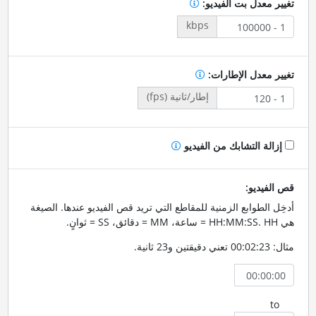
تغيير معدل بت الفيديو:
kbps
تغيير معدل الإطارات:
إطار/ثانية (fps)
إزالة التشابك من الفيديو
قص الفيديو:
أدخِل الطوابع الزمنية للمقاطع التي تريد قص الفيديو عندها. الصيغة
هي HH:MM:SS. HH = ساعة، MM = دقائق، SS = ثوانٍ.
مثال: 00:02:23 تعني دقيقتين و23 ثانية.
to