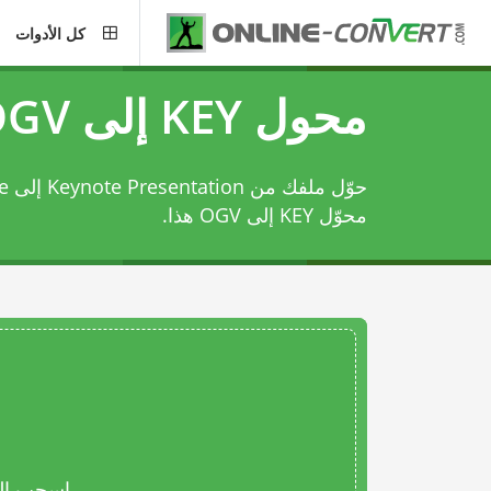
كل الأدوات
محول KEY إلى OGV
حوّل ملفك من Keynote Presentation إلى Ogg Video File باستخدام
محوّل KEY إلى OGV
هذا.
اسحب المل