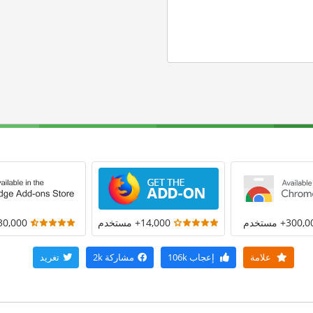
300+ مستخدم
14,000+ مستخدم
30,000+ مستخد
علامة
إعجاب
106k
مشاركة
2k
تغريد