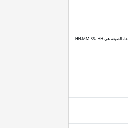
أدخِل الطوابع الزمنية للمقاطع التي تريد قص الفيديو عندها. الصيغة هي HH:MM:SS. HH