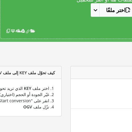
اختر ملفًا
كيف تحوّل ملف KEY إلى ملف OGV؟
اختر ملف
KEY
الذي تريد تحوي
غيّر الجودة أو الحجم (اختياري)
انقر على "Start conversion" لتحويل ملفك من
نزّل ملف
OGV