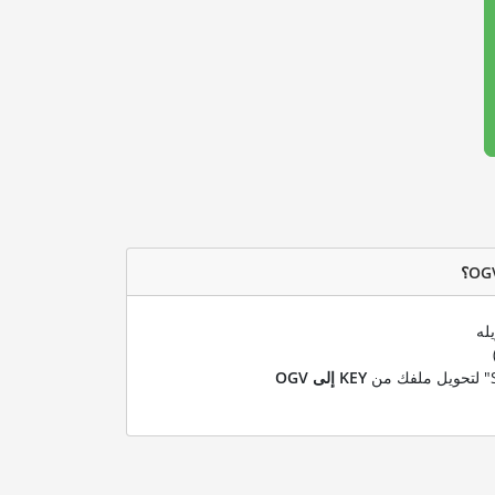
له
KEY إلى OGV