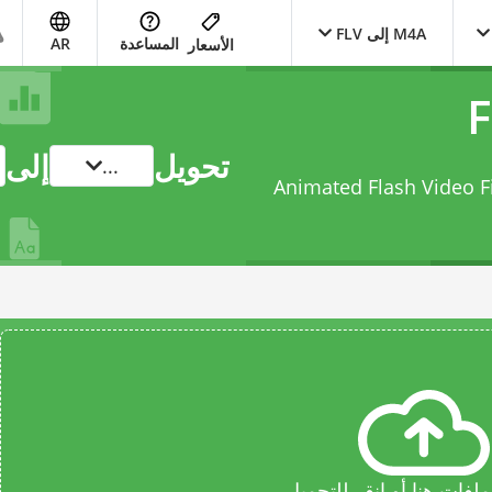
M4A إلى FLV
المساعدة
AR
الأسعار
تحويل
إلى
...
ملفك من MPEG-4 Audio Layer إلى Animated Flash Video File
فات هنا أو انقر للتحميل