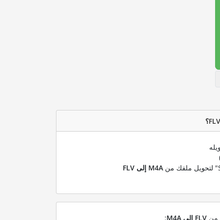
يله
M4A إلى FLV
ل من
FLV إلى M4A
: