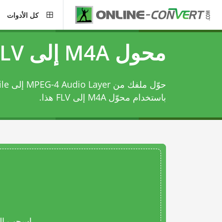
كل الأدوات
محول M4A إلى FLV
حوّل 
باستخدام
محوّل M4A إلى FLV
هذا.
اسحب المل