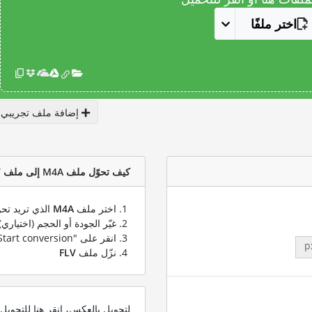
اختر ملفًا
إضافة ملف تجريبي
كيف تحوّل ملف M4A إلى ملف FLV؟
اختر ملف
M4A
الذي تريد تحو
غيّر الجودة أو الحجم (اختياري)
انقر على "Start conversion" لتحويل ملفك من
p
نزّل ملف
FLV
لتحويل بالعكس، انقر هنا للتحوي