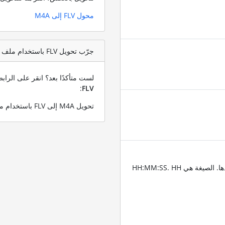
محول FLV إلى M4A
جرّب تحويل FLV باستخدام ملف اختبار M4A
لست متأكدًا بعد؟ انقر على الرا
:
FLV
تحويل M4A إلى FLV باستخدام ملف M4A التجريبي الخاص بنا
أدخِل الطوابع الزمنية للمقاطع التي تريد قص الفيديو عندها. الصيغة هي HH:MM:SS. HH