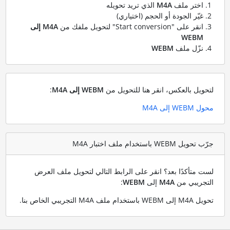
اختر ملف
M4A
الذي تريد تحويله
غيّر الجودة أو الحجم (اختياري)
انقر على "Start conversion" لتحويل ملفك من
M4A إلى
WEBM
نزّل ملف
WEBM
لتحويل بالعكس، انقر هنا للتحويل من
WEBM إلى M4A
:
محول WEBM إلى M4A
جرّب تحويل WEBM باستخدام ملف اختبار M4A
لست متأكدًا بعد؟ انقر على الرابط التالي لتحويل ملف العرض
التجريبي من
M4A
إلى
WEBM
:
تحويل M4A إلى WEBM باستخدام ملف M4A التجريبي الخاص بنا
.