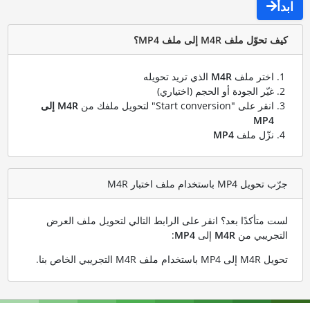
ابدأ
كيف تحوّل ملف M4R إلى ملف MP4؟
اختر ملف
M4R
الذي تريد تحويله
غيّر الجودة أو الحجم (اختياري)
انقر على "Start conversion" لتحويل ملفك من
M4R إلى
MP4
نزّل ملف
MP4
جرّب تحويل MP4 باستخدام ملف اختبار M4R
لست متأكدًا بعد؟ انقر على الرابط التالي لتحويل ملف العرض
التجريبي من
M4R
إلى
MP4
:
تحويل M4R إلى MP4 باستخدام ملف M4R التجريبي الخاص بنا
.