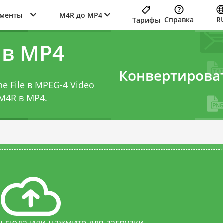
ументы
M4R до MP4
Справка
R
Тарифы
 в MP4
Конвертирова
e File в MPEG-4 Video
M4R в MP4
.
 сюда или нажмите для загрузки