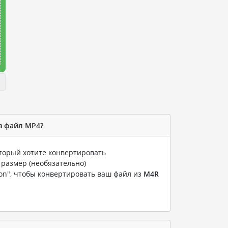
в файл MP4?
оторый хотите конвертировать
 размер (необязательно)
ion", чтобы конвертировать ваш файл из
M4R