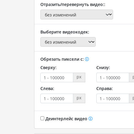
Отразить/перевернуть видео::
Выберите видеокодек:
Обрезать пиксели с:
Сверху:
Снизу:
px
Слева:
Справа:
px
Деинтерлейс видео