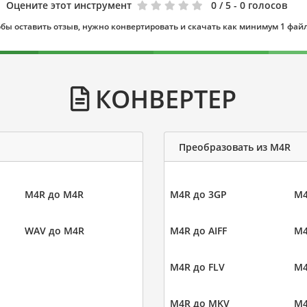
Оцените этот инструмент
0
/ 5 - 0 голосов
бы оставить отзыв, нужно конвертировать и скачать как минимум 1 фай
КОНВЕРТЕР
Преобразовать из M4R
M4R до M4R
M4R до 3GP
M4
WAV до M4R
M4R до AIFF
M4
M4R до FLV
M4
M4R до MKV
M4