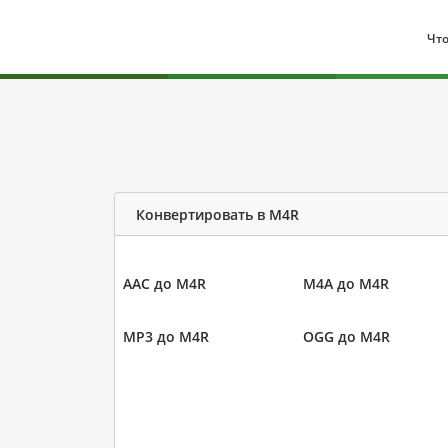
Что
Конвертировать в M4R
AAC до M4R
M4A до M4R
MP3 до M4R
OGG до M4R