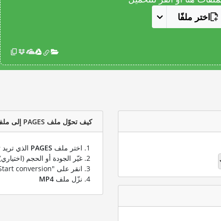
اختر ملفًا
كيف تحوّل ملف PAGES إلى ملف MP4؟
اختر ملف
PAGES
الذي تريد ت
غيّر الجودة أو الحجم (اختياري)
انقر على "Start conversion" لتحويل ملفك من
نزّل ملف
MP4