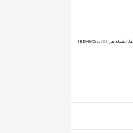
أدخِل الطوابع الزمنية للمقاطع التي تريد قص الفيديو عندها. الصيغة هي HH:MM:SS. HH