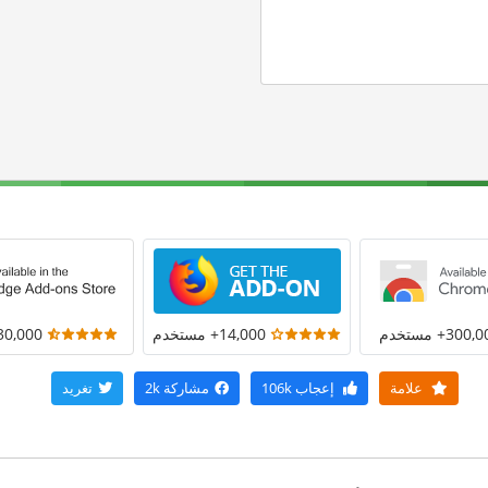
300+ مستخدم
14,000+ مستخدم
30,000+ مستخد
علامة
إعجاب
106k
مشاركة
2k
تغريد