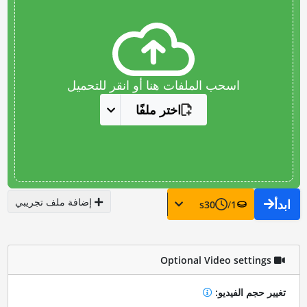
اسحب الملفات هنا أو انقر للتحميل
اختر ملفًا
إضافة ملف تجريبي
ابدأ
s
30
/
1
Optional Video settings
تغيير حجم الفيديو: