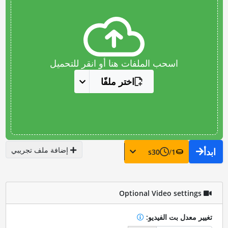
اسحب الملفات هنا أو انقر للتحميل
اختر ملفًا
إضافة ملف تجريبي
ابدأ
s
30
/
1
Optional Video settings
تغيير معدل بت الفيديو: