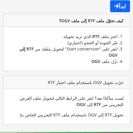
ابدأ
كيف تحوّل ملف RTF إلى ملف OGV؟
اختر ملف
RTF
الذي تريد تحويله
غيّر الجودة أو الحجم (اختياري)
انقر على "Start conversion" لتحويل ملفك من
RTF إلى
OGV
نزّل ملف
OGV
جرّب تحويل OGV باستخدام ملف اختبار RTF
لست متأكدًا بعد؟ انقر على الرابط التالي لتحويل ملف العرض
التجريبي من
RTF
إلى
OGV
:
تحويل RTF إلى OGV باستخدام ملف RTF التجريبي الخاص بنا
.