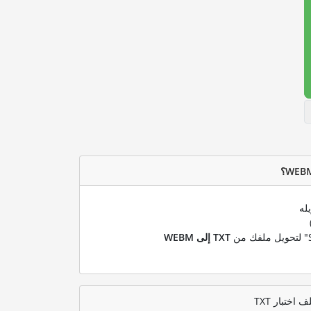
له
TXT إلى WEBM