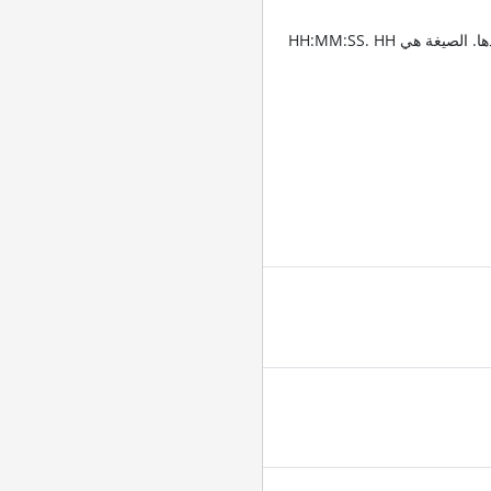
أدخِل الطوابع الزمنية للمقاطع التي تريد قص الفيديو عندها. الصيغة هي HH:MM:SS. HH