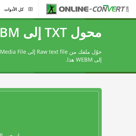
كل الأدوات
محول TXT إلى WEBM
حوّل ملفك من Raw text file إلى Web Media File باستخدام
إلى WEBM
هذا.
اسحب المل