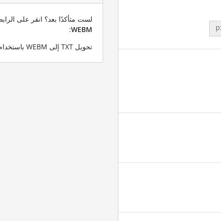
لست متأكدًا بعد؟ انقر على الرا
p
:
WEBM
تحويل TXT إلى WEBM باستخدام ملف TXT التجريبي الخاص بنا