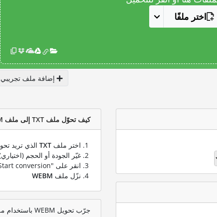
اختر ملفًا
إضافة ملف تجريبي
كيف تحوّل ملف TXT إلى ملف WEBM؟
اختر ملف
TXT
الذي تريد تحوي
غيّر الجودة أو الحجم (اختياري)
انقر على "Start conversion" لتحويل ملفك من
نزّل ملف
WEBM
جرّب تحويل WEBM باستخدام ملف اختبار TXT