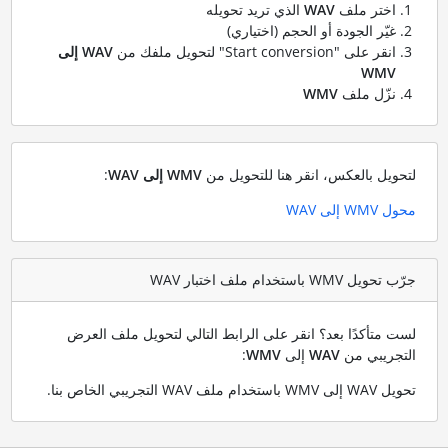
اختر ملف
WAV
الذي تريد تحويله
غيّر الجودة أو الحجم (اختياري)
انقر على "Start conversion" لتحويل ملفك من
WAV إلى
WMV
نزّل ملف
WMV
لتحويل بالعكس، انقر هنا للتحويل من
WMV إلى WAV
:
محول WMV إلى WAV
جرّب تحويل WMV باستخدام ملف اختبار WAV
لست متأكدًا بعد؟ انقر على الرابط التالي لتحويل ملف العرض
التجريبي من
WAV
إلى
WMV
:
تحويل WAV إلى WMV باستخدام ملف WAV التجريبي الخاص بنا
.