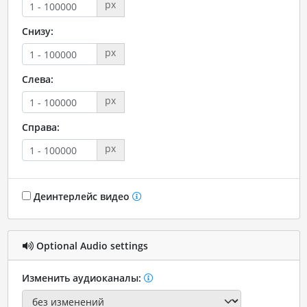
px
Снизу:
px
Слева:
px
Справа:
px
Деинтерлейс видео
Optional Audio settings
Изменить аудиоканалы: