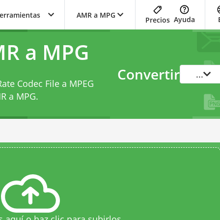
herramientas
AMR a MPG
Ayuda
Precios
MR a MPG
Convertir
...
-Rate Codec File a MPEG
MR a MPG
.
s aquí o haz clic para subirlos