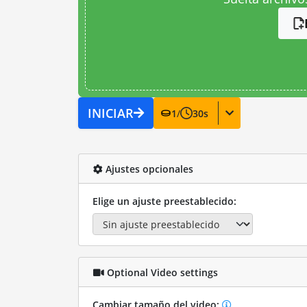
INICIAR
1
/
30
s
Ajustes opcionales
Elige un ajuste preestablecido:
Optional Video settings
Cambiar tamaño del video: