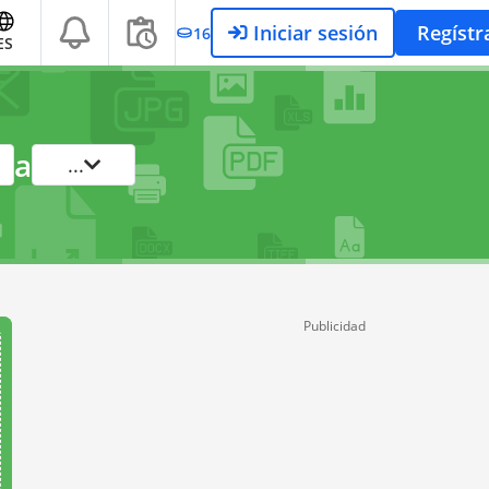
Iniciar sesión
Regístr
16
ES
a
...
Publicidad