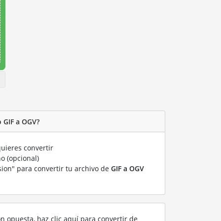
o GIF a OGV?
uieres convertir
o (opcional)
sion" para convertir tu archivo de
GIF a OGV
ón opuesta, haz clic aquí para convertir de