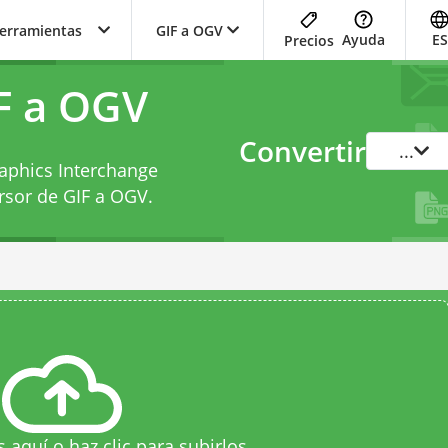
herramientas
GIF a OGV
Ayuda
ES
Precios
F a OGV
Convertir
...
aphics Interchange
rsor de GIF a OGV
.
s aquí o haz clic para subirlos