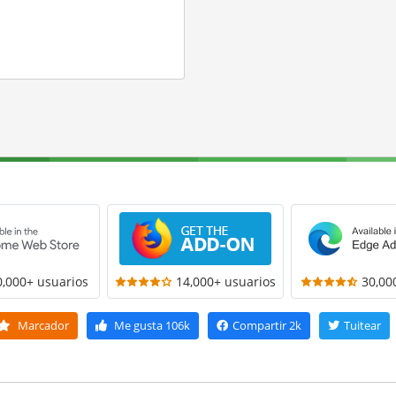
0,000+ usuarios
14,000+ usuarios
30,00
Marcador
Me gusta
106k
Compartir
2k
Tuitear