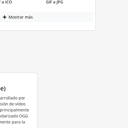
F a ICO
GIF a JPG
Mostrar más
e)
arrollado por
sión de vídeo
 principalmente
andarizado OGG
mente para la
.