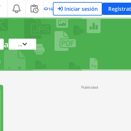
Iniciar sesión
Regístra
16
a
...
Publicidad