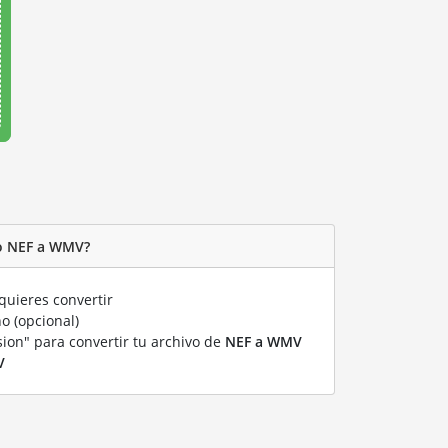
vo NEF a WMV?
uieres convertir
o (opcional)
sion" para convertir tu archivo de
NEF a WMV
V