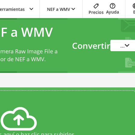
herramientas
NEF a WMV
Ayuda
Precios
EF a WMV
Convertir
...
Camera Raw Image File a
sor de NEF a WMV
.
s aquí o haz clic para subirlos