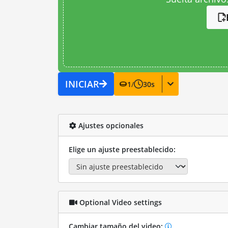
INICIAR
1
/
30
s
Ajustes opcionales
Elige un ajuste preestablecido:
Optional Video settings
Cambiar tamaño del video: