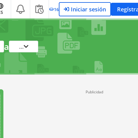
Iniciar sesión
Regístr
16
ES
a
...
Publicidad