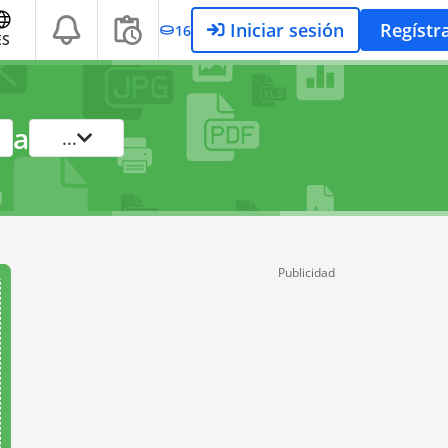
Iniciar sesión
Regístr
16
ES
a
...
Publicidad