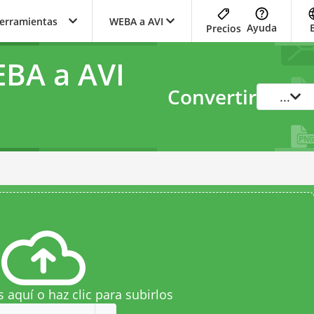
herramientas
WEBA a AVI
Ayuda
Precios
BA a AVI
Convertir
...
s aquí o haz clic para subirlos