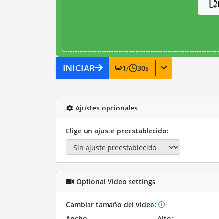
INICIAR
1
/
30
s
Ajustes opcionales
Elige un ajuste preestablecido:
Optional Video settings
Cambiar tamaño del video:
Ancho:
Alto: