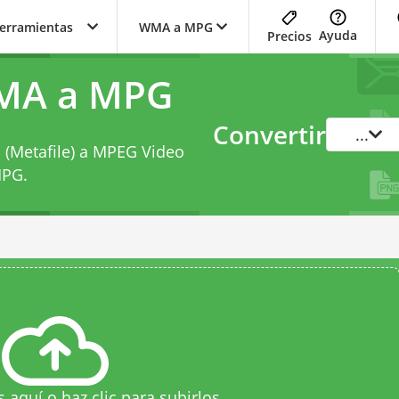
herramientas
WMA a MPG
Ayuda
Precios
WMA a MPG
Convertir
...
 (Metafile) a MPEG Video
MPG
.
s aquí o haz clic para subirlos