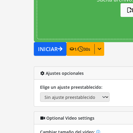
INICIAR
1
/
30
s
Ajustes opcionales
Elige un ajuste preestablecido:
Optional Video settings
Cambiar tamaño del video: