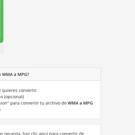
vo WMA a MPG?
 quieres convertir
o (opcional)
sion" para convertir tu archivo de
WMA a MPG
G
ón opuesta, haz clic aquí para convertir de