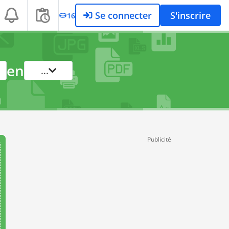
Se connecter
S'inscrire
16
en
...
Publicité