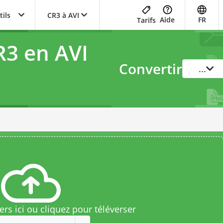
tils
CR3 à AVI
Aide
FR
Tarifs
R3 en AVI
Convertir
...
rs ici ou cliquez pour téléverser