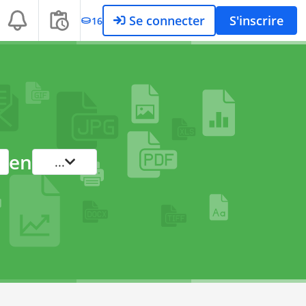
Se connecter
S'inscrire
16
en
...