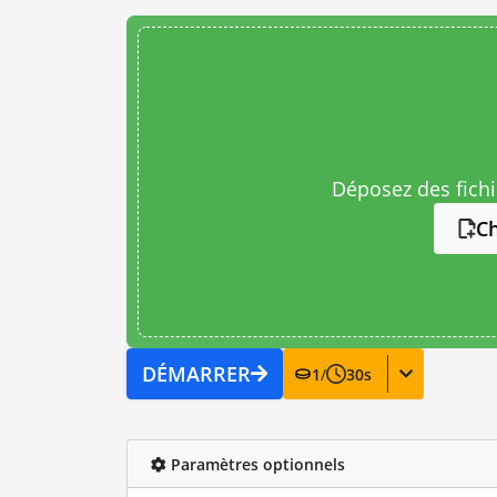
Déposez des fichie
Ch
DÉMARRER
1
/
30
s
Paramètres optionnels