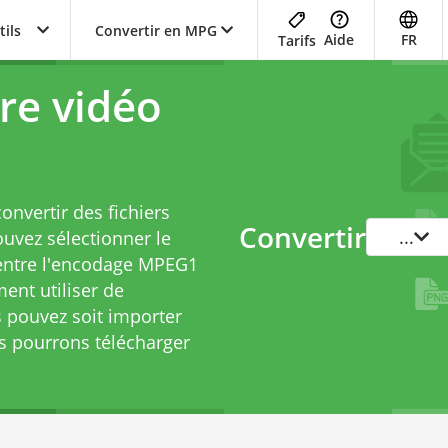
tils
Convertir en MPG
Aide
FR
Tarifs
re vidéo
nvertir des fichiers
Convertir
...
uvez sélectionner le
 entre l'encodage MPEG1
ent utiliser de
 pouvez soit importer
ous pourrons télécharger