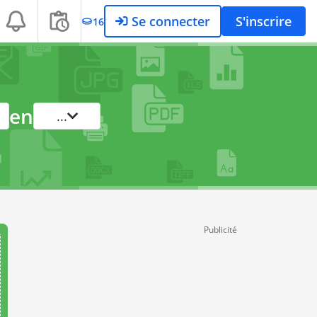
Se connecter
S'inscrire
16
en
...
Publicité