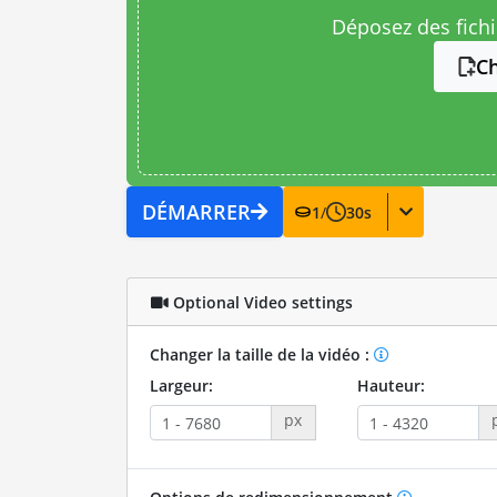
Déposez des fichie
Ch
DÉMARRER
1
/
30
s
Optional Video settings
Changer la taille de la vidéo :
Largeur:
Hauteur:
px