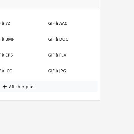
F à 7Z
GIF à AAC
F à BMP
GIF à DOC
F à EPS
GIF à FLV
F à ICO
GIF à JPG
Afficher plus