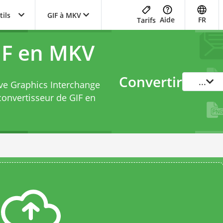
tils
GIF à MKV
Aide
FR
Tarifs
IF en MKV
Convertir
...
ve Graphics Interchange
convertisseur de GIF en