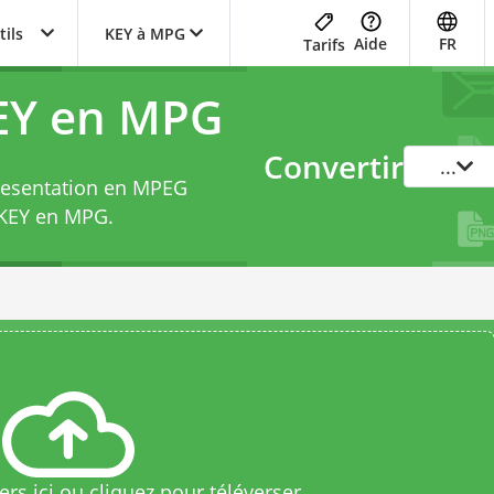
tils
KEY à MPG
Aide
FR
Tarifs
KEY en MPG
Convertir
...
Presentation en MPEG
 KEY en MPG
.
rs ici ou cliquez pour téléverser