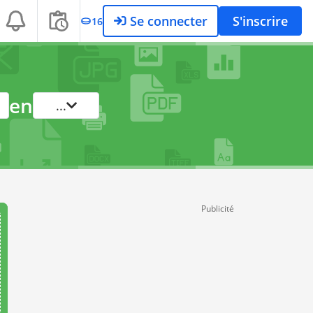
Se connecter
S'inscrire
16
en
...
Publicité