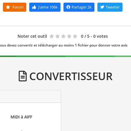
Favori
J'aime
106k
Partager
2k
Tweeter
Noter cet outil
0
/ 5 - 0 votes
ous devez convertir et télécharger au moins 1 fichier pour donner votre avis
CONVERTISSEUR
MIDI à AIFF