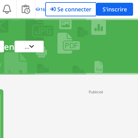
Se connecter
S'inscrire
16
en
...
Publicité