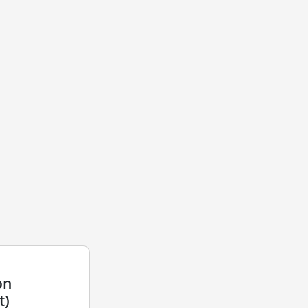
on
t)