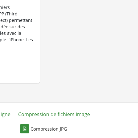
hiers
PP (Third
ject) permettant
vidéo sur des
es avec la
e l'iPhone. Les
ligne
Compression de fichiers image
Compression JPG