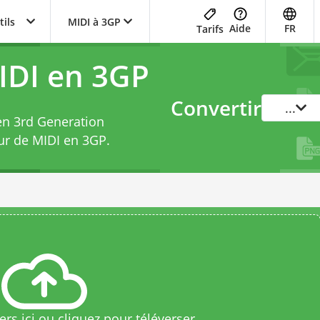
tils
MIDI à 3GP
Aide
FR
Tarifs
IDI en 3GP
Convertir
...
 en 3rd Generation
ur de MIDI en 3GP
.
rs ici ou cliquez pour téléverser